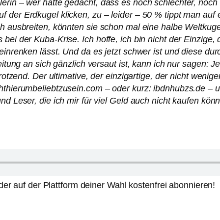
lerin – wer hätte gedacht, dass es noch schlechter, no
 der Erdkugel klicken, zu – leider – 50 % tippt man auf 
ch ausbreiten, könnten sie schon mal eine halbe Weltkug
bei der Kuba-Krise. Ich hoffe, ich bin nicht der Einzige
einrenken lässt. Und da es jetzt schwer ist und diese du
eitung an sich gänzlich versaut ist, kann ich nur sagen: J
trotzend. Der ultimative, der einzigartige, der nicht weni
chthierumbeliebtzusein.com – oder kurz: ibdnhubzs.de – 
nd Leser, die ich mir für viel Geld auch nicht kaufen kö
er auf der Plattform deiner Wahl kostenfrei abonnieren!