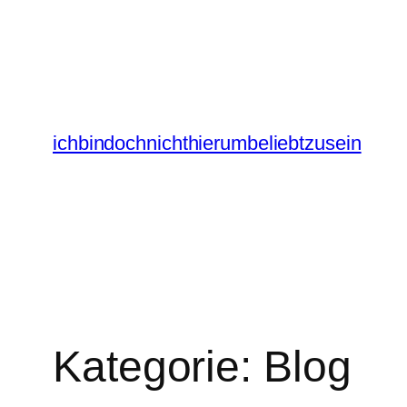
Zum
Inhalt
springen
ichbindochnichthierumbeliebtzusein
Kategorie:
Blog