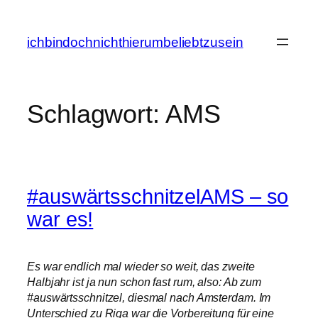
Zum
Inhalt
ichbindochnichthierumbeliebtzusein
springen
Schlagwort:
AMS
#auswärtsschnitzelAMS – so
war es!
Es war endlich mal wieder so weit, das zweite
Halbjahr ist ja nun schon fast rum, also: Ab zum
#auswärtsschnitzel, diesmal nach Amsterdam. Im
Unterschied zu Riga war die Vorbereitung für eine