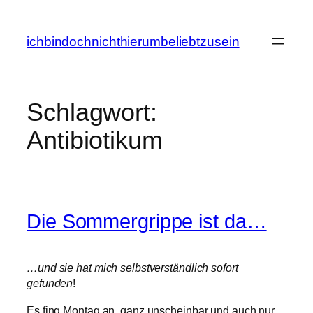
Zum
Inhalt
ichbindochnichthierumbeliebtzusein
springen
Schlagwort:
Antibiotikum
Die Sommergrippe ist da…
…und sie hat mich selbstverständlich sofort
gefunden
!
Es fing Montag an, ganz unscheinbar und auch nur