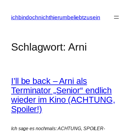
Zum
Inhalt
ichbindochnichthierumbeliebtzusein
springen
Schlagwort:
Arni
I’ll be back – Arni als
Terminator „Senior“ endlich
wieder im Kino (ACHTUNG,
Spoiler!)
Ich sage es nochmals: ACHTUNG, SPOILER-