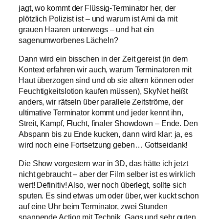
jagt, wo kommt der Flüssig-Terminator her, der
plötzlich Polizist ist – und warum ist Arni da mit
grauen Haaren unterwegs – und hat ein
sagenumworbenes Lächeln?
Dann wird ein bisschen in der Zeit gereist (in dem
Kontext erfahren wir auch, warum Terminatoren mit
Haut überzogen sind und ob sie altern können oder
Feuchtigkeitslotion kaufen müssen), SkyNet heißt
anders, wir rätseln über parallele Zeitströme, der
ultimative Terminator kommt und jeder kennt ihn,
Streit, Kampf, Flucht, finaler Showdown – Ende. Den
Abspann bis zu Ende kucken, dann wird klar: ja, es
wird noch eine Fortsetzung geben… Gottseidank!
Die Show vorgestern war in 3D, das hätte ich jetzt
nicht gebraucht – aber der Film selber ist es wirklich
wert! Definitiv! Also, wer noch überlegt, sollte sich
sputen. Es sind etwas um oder über, wer kuckt schon
auf eine Uhr beim Terminator, zwei Stunden
spannende Action mit Technik, Gags und sehr guten