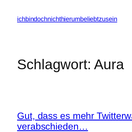
Zum
Inhalt
ichbindochnichthierumbeliebtzusein
springen
Schlagwort:
Aura
Gut, dass es mehr Twitterwa
verabschieden…