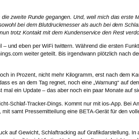
in die zweite Runde gegangen. Und, weil mich das erste M
e, sowohl bei dem Blutdruckmesser als auch bei dem Schl
r nun trotz Kontakt mit dem Kundenservice den Rest verd
il – und eben per WiFi twittern. Während die ersten Fun
hings.com weiter geteilt. Bis irgendwann plötzlich nach 
och in Prozent, nicht mehr Kilogramm, erst nach dem Ka
all, dass es an dem Tag regnet, noch eine „Warnung“ auf
t mal ein Update – das aber noch ein paar Monate auf sic
cht-Schlaf-Tracker-Dings. Kommt nur mit ios-App. Bei A
 mit samt Pressemitteilung eine BETA-Gerät für den voll
uck auf Gewicht, Schlaftracking auf Grafikdarstellung. I