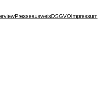
terview
Presseausweis
DSGVO
Impressum