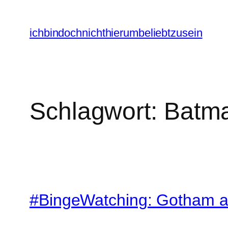
Zum
Inhalt
ichbindochnichthierumbeliebtzusein
springen
Schlagwort:
Batm
#BingeWatching: Gotham auf