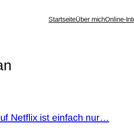
Startseite
Über mich
Online-In
an
 Netflix ist einfach nur…