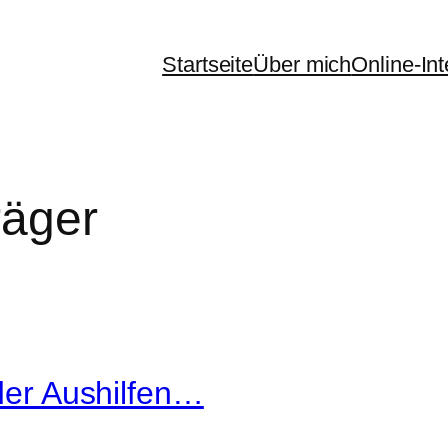
Startseite
Über mich
Online-In
räger
 der Aushilfen…