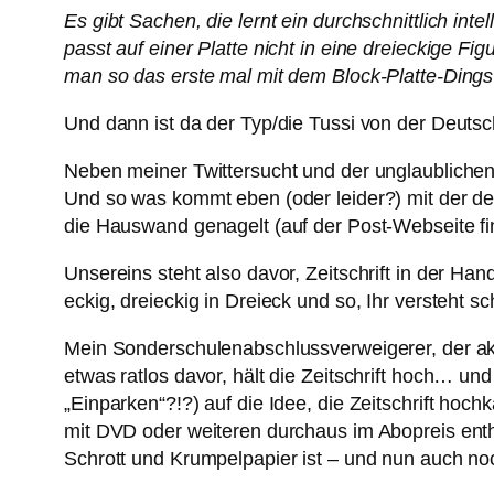
Es gibt Sachen, die lernt ein durchschnittlich int
passt auf einer Platte nicht in eine dreieckige Fi
man so das erste mal mit dem Block-Platte-Dings i
Und dann ist da der Typ/die Tussi von der Deutsc
Neben meiner Twittersucht und der unglaublichen On
Und so was kommt eben (oder leider?) mit der d
die Hauswand genagelt (auf der Post-Webseite fi
Unsereins steht also davor, Zeitschrift in der Han
eckig, dreieckig in Dreieck und so, Ihr versteht 
Mein Sonderschulenabschlussverweigerer, der aktu
etwas ratlos davor, hält die Zeitschrift hoch… 
„Einparken“?!?) auf die Idee, die Zeitschrift ho
mit DVD oder weiteren durchaus im Abopreis entha
Schrott und Krumpelpapier ist – und nun auch noc