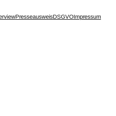
terview
Presseausweis
DSGVO
Impressum