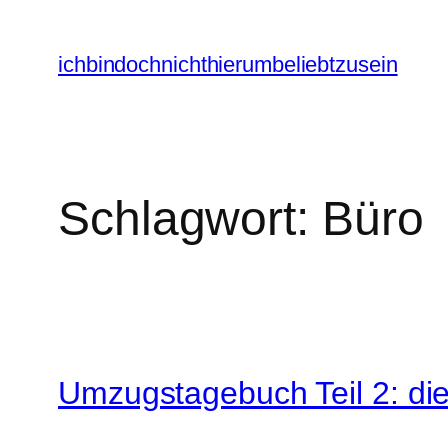
Zum
Inhalt
ichbindochnichthierumbeliebtzusein
springen
Schlagwort:
Büro
Umzugstagebuch Teil 2: di