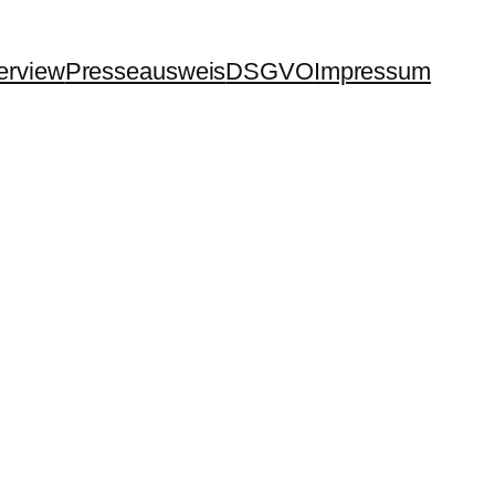
terview
Presseausweis
DSGVO
Impressum