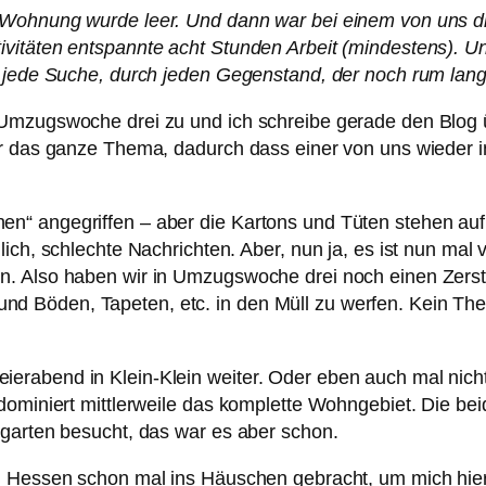
 Wohnung wurde leer. Und dann war bei einem von uns 
vitäten entspannte acht Stunden Arbeit (mindestens). U
h jede Suche, durch jeden Gegenstand, der noch rum lang
 Umzugswoche drei zu und ich schreibe gerade den Blog
ir das ganze Thema, dadurch dass einer von uns wieder i
n“ angegriffen – aber die Kartons und Tüten stehen auf
ich, schlechte Nachrichten. Aber, nun ja, es ist nun mal 
n. Also haben wir in Umzugswoche drei noch einen Zerst
Böden, Tapeten, etc. in den Müll zu werfen. Kein Thema,
rabend in Klein-Klein weiter. Oder eben auch mal nicht
 dominiert mittlerweile das komplette Wohngebiet. Die be
rgarten besucht, das war es aber schon.
n Hessen schon mal ins Häuschen gebracht, um mich hier