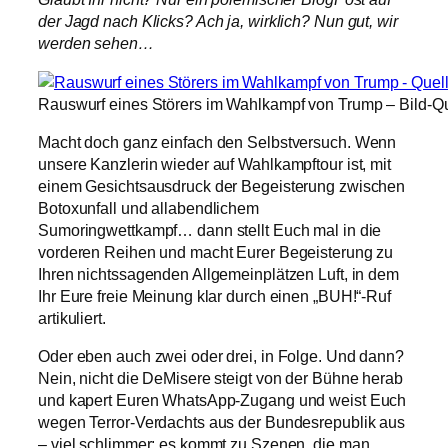
der Jagd nach Klicks? Ach ja, wirklich? Nun gut, wir
werden sehen…
Rauswurf eines Störers im Wahlkampf von Trump – Bild-Qu
Macht doch ganz einfach den Selbstversuch. Wenn
unsere Kanzlerin wieder auf Wahlkampftour ist, mit
einem Gesichtsausdruck der Begeisterung zwischen
Botoxunfall und allabendlichem
Sumoringwettkampf… dann stellt Euch mal in die
vorderen Reihen und macht Eurer Begeisterung zu
Ihren nichtssagenden Allgemeinplätzen Luft, in dem
Ihr Eure freie Meinung klar durch einen „BUH!“-Ruf
artikuliert.
Oder eben auch zwei oder drei, in Folge. Und dann?
Nein, nicht die DeMisere steigt von der Bühne herab
und kapert Euren WhatsApp-Zugang und weist Euch
wegen Terror-Verdachts aus der Bundesrepublik aus
– viel schlimmer: es kommt zu Szenen, die man