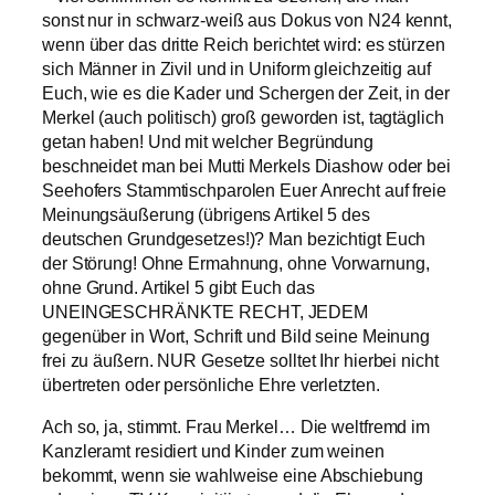
sonst nur in schwarz-weiß aus Dokus von N24 kennt,
wenn über das dritte Reich berichtet wird: es stürzen
sich Männer in Zivil und in Uniform gleichzeitig auf
Euch, wie es die Kader und Schergen der Zeit, in der
Merkel (auch politisch) groß geworden ist, tagtäglich
getan haben! Und mit welcher Begründung
beschneidet man bei Mutti Merkels Diashow oder bei
Seehofers Stammtischparolen Euer Anrecht auf freie
Meinungsäußerung (übrigens Artikel 5 des
deutschen Grundgesetzes!)? Man bezichtigt Euch
der Störung! Ohne Ermahnung, ohne Vorwarnung,
ohne Grund. Artikel 5 gibt Euch das
UNEINGESCHRÄNKTE RECHT, JEDEM
gegenüber in Wort, Schrift und Bild seine Meinung
frei zu äußern. NUR Gesetze solltet Ihr hierbei nicht
übertreten oder persönliche Ehre verletzten.
Ach so, ja, stimmt. Frau Merkel… Die weltfremd im
Kanzleramt residiert und Kinder zum weinen
bekommt, wenn sie wahlweise eine Abschiebung