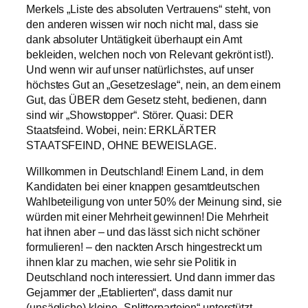
Merkels „Liste des absoluten Vertrauens“ steht, von
den anderen wissen wir noch nicht mal, dass sie
dank absoluter Untätigkeit überhaupt ein Amt
bekleiden, welchen noch von Relevant gekrönt ist!).
Und wenn wir auf unser natürlichstes, auf unser
höchstes Gut an „Gesetzeslage“, nein, an dem einem
Gut, das ÜBER dem Gesetz steht, bedienen, dann
sind wir „Showstopper“. Störer. Quasi: DER
Staatsfeind. Wobei, nein: ERKLÄRTER
STAATSFEIND, OHNE BEWEISLAGE.
Willkommen in Deutschland! Einem Land, in dem
Kandidaten bei einer knappen gesamtdeutschen
Wahlbeteiligung von unter 50% der Meinung sind, sie
würden mit einer Mehrheit gewinnen! Die Mehrheit
hat ihnen aber – und das lässt sich nicht schöner
formulieren! – den nackten Arsch hingestreckt um
ihnen klar zu machen, wie sehr sie Politik in
Deutschland noch interessiert. Und dann immer das
Gejammer der „Etablierten“, dass damit nur
(unsägliche) kleine „Splitterparteien“ unterstützt