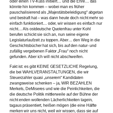
oder einen TV-Kuss initiiert… und die Ehre… das
könnte hin kommen – wobei man es früher
pauschalisierend als „Majestätsbeleidigung“ abgetan
und bestraft hat – was dann heute doch nicht mehr so
einfach funktioniert… oder, wir wissen es einfach nur
nicht… Als ostdeutsche Quotenfrau unter Kohl
berufen schickt sie sich an, nun seine eigene
Legislaturlaufzeit zu toppen. Aber… den Weg in die
Geschichtsbücher hat sich, bis auf den natur- und
zufällig vergebenen Faktor „Frau“ noch nicht
gefunden. Aber ich will nicht abschweifen.
Fakt ist: es gibt KEINE GESETZLICHE Regelung,
die bei WAHLVERANSTALTUNGEN, die wir
Steuerzahler quasi „unserem“ Kandidaten
zwangsweise schenken – ja, WIR BEZAHLEN
Merkels, DeMiseres und wie die Peinlichkeiten, die
die deutsche Politik mittlerweile auf der Bühne der
nicht enden wollenden Lächerlichkeiten tagein,
tagaus präsentiert, heißen mögen (die eine Hälfte
merken wir uns nicht, weil wir wissen, dass sie auf