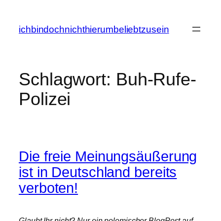
Zum
Inhalt
ichbindochnichthierumbeliebtzusein
springen
Schlagwort:
Buh-Rufe-
Polizei
Die freie Meinungsäußerung
ist in Deutschland bereits
verboten!
Glaubt Ihr nicht? Nur ein polemischer BlogPost auf