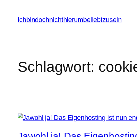
Zum
Inhalt
ichbindochnichthierumbeliebtzusein
springen
Schlagwort:
cooki
Jawohl ja! Das Eigenhostin