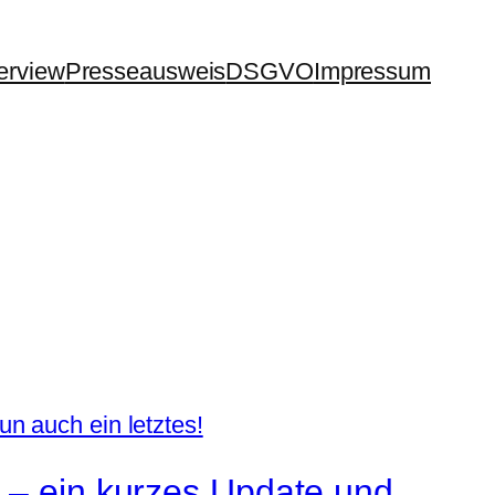
terview
Presseausweis
DSGVO
Impressum
n – ein kurzes Update und