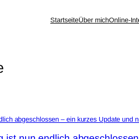
Startseite
Über mich
Online-In
e
g ist nun endlich abgeschlosse