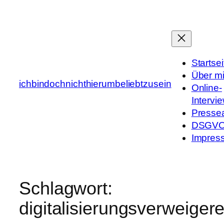
Zum
Inhalt
springen
Startsei
Über m
ichbindochnichthierumbeliebtzusein
Online-
Intervi
Presse
DSGV
Impres
Schlagwort:
digitalisierungsverweigere