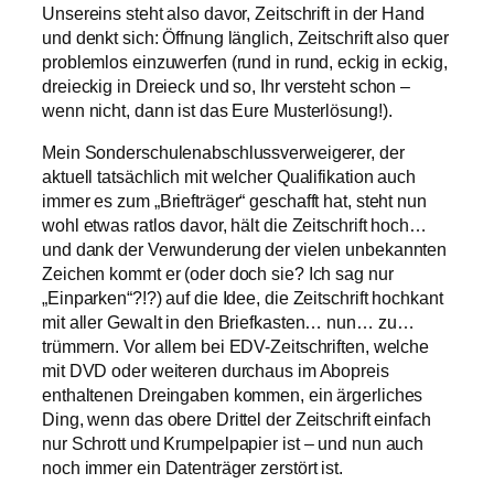
Unsereins steht also davor, Zeitschrift in der Hand
und denkt sich: Öffnung länglich, Zeitschrift also quer
problemlos einzuwerfen (rund in rund, eckig in eckig,
dreieckig in Dreieck und so, Ihr versteht schon –
wenn nicht, dann ist das Eure Musterlösung!).
Mein Sonderschulenabschlussverweigerer, der
aktuell tatsächlich mit welcher Qualifikation auch
immer es zum „Briefträger“ geschafft hat, steht nun
wohl etwas ratlos davor, hält die Zeitschrift hoch…
und dank der Verwunderung der vielen unbekannten
Zeichen kommt er (oder doch sie? Ich sag nur
„Einparken“?!?) auf die Idee, die Zeitschrift hochkant
mit aller Gewalt in den Briefkasten… nun… zu…
trümmern. Vor allem bei EDV-Zeitschriften, welche
mit DVD oder weiteren durchaus im Abopreis
enthaltenen Dreingaben kommen, ein ärgerliches
Ding, wenn das obere Drittel der Zeitschrift einfach
nur Schrott und Krumpelpapier ist – und nun auch
noch immer ein Datenträger zerstört ist.