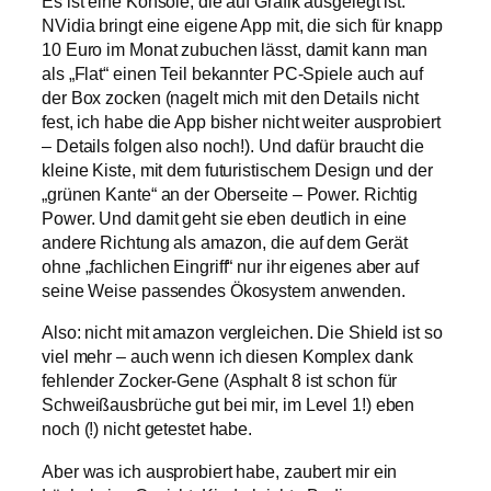
Es ist eine Konsole, die auf Grafik ausgelegt ist.
NVidia bringt eine eigene App mit, die sich für knapp
10 Euro im Monat zubuchen lässt, damit kann man
als „Flat“ einen Teil bekannter PC-Spiele auch auf
der Box zocken (nagelt mich mit den Details nicht
fest, ich habe die App bisher nicht weiter ausprobiert
– Details folgen also noch!). Und dafür braucht die
kleine Kiste, mit dem futuristischem Design und der
„grünen Kante“ an der Oberseite – Power. Richtig
Power. Und damit geht sie eben deutlich in eine
andere Richtung als amazon, die auf dem Gerät
ohne „fachlichen Eingriff“ nur ihr eigenes aber auf
seine Weise passendes Ökosystem anwenden.
Also: nicht mit amazon vergleichen. Die Shield ist so
viel mehr – auch wenn ich diesen Komplex dank
fehlender Zocker-Gene (Asphalt 8 ist schon für
Schweißausbrüche gut bei mir, im Level 1!) eben
noch (!) nicht getestet habe.
Aber was ich ausprobiert habe, zaubert mir ein