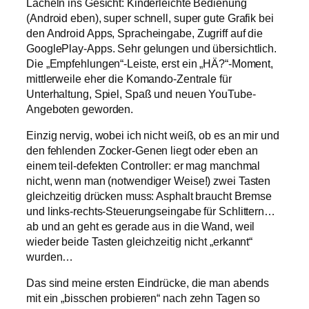
Lächeln ins Gesicht: Kinderleichte Bedienung
(Android eben), super schnell, super gute Grafik bei
den Android Apps, Spracheingabe, Zugriff auf die
GooglePlay-Apps. Sehr gelungen und übersichtlich.
Die „Empfehlungen“-Leiste, erst ein „HÄ?“-Moment,
mittlerweile eher die Komando-Zentrale für
Unterhaltung, Spiel, Spaß und neuen YouTube-
Angeboten geworden.
Einzig nervig, wobei ich nicht weiß, ob es an mir und
den fehlenden Zocker-Genen liegt oder eben an
einem teil-defekten Controller: er mag manchmal
nicht, wenn man (notwendiger Weise!) zwei Tasten
gleichzeitig drücken muss: Asphalt braucht Bremse
und links-rechts-Steuerungseingabe für Schlittern…
ab und an geht es gerade aus in die Wand, weil
wieder beide Tasten gleichzeitig nicht „erkannt“
wurden…
Das sind meine ersten Eindrücke, die man abends
mit ein „bisschen probieren“ nach zehn Tagen so