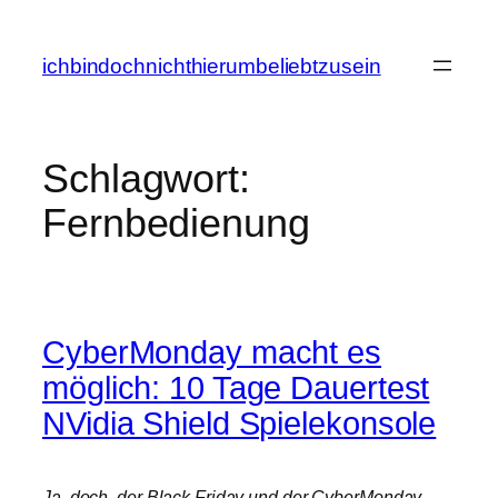
Zum
Inhalt
ichbindochnichthierumbeliebtzusein
springen
Schlagwort:
Fernbedienung
CyberMonday macht es
möglich: 10 Tage Dauertest
NVidia Shield Spielekonsole
Ja, doch, der Black Friday und der CyberMonday,