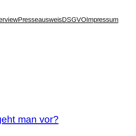
terview
Presseausweis
DSGVO
Impressum
 geht man vor?