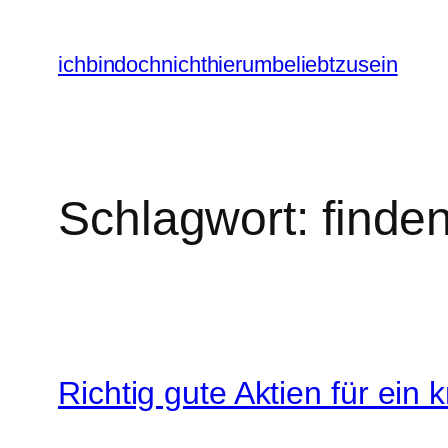
Zum
Inhalt
ichbindochnichthierumbeliebtzusein
springen
Schlagwort:
finde
Richtig gute Aktien für ein