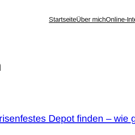
Startseite
Über mich
Online-In
n
 krisenfestes Depot finden – wie