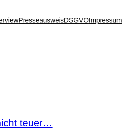
terview
Presseausweis
DSGVO
Impressum
nicht teuer…