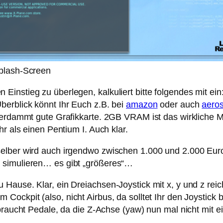
plash-Screen
nstieg zu überlegen, kalkuliert bitte folgendes mit ein:
berblick könnt Ihr Euch z.B. bei
amazon
oder auch
aeros
verdammt gute Grafikkarte. 2GB VRAM ist das wirkliche MI
r als einen Pentium I. Auch klar.
lber wird auch irgendwo zwischen 1.000 und 2.000 Euro l
 simulieren… es gibt „größeres“…
Hause. Klar, ein Dreiachsen-Joystick mit x, y und z reich
 im Cockpit (also, nicht Airbus, da solltet Ihr den Joystic
, braucht Pedale, da die Z-Achse (yaw) nun mal nicht mit