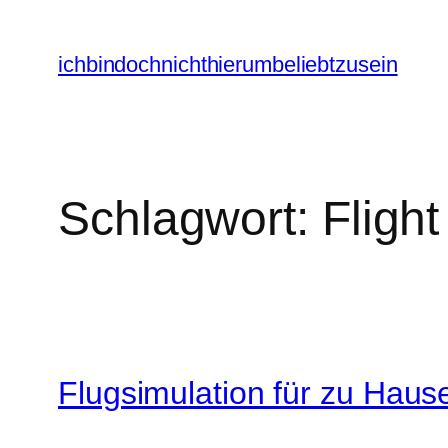
Zum
Inhalt
ichbindochnichthierumbeliebtzusein
springen
Schlagwort:
Flight
Flugsimulation für zu Haus