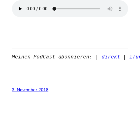
Meinen PodCast abonnieren: | 
direkt
 | 
iTu
3. November 2018