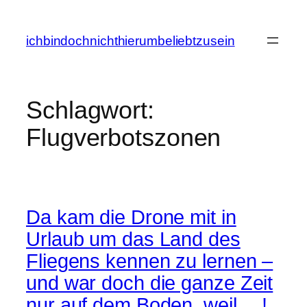
Zum
Inhalt
ichbindochnichthierumbeliebtzusein
springen
Schlagwort:
Flugverbotszonen
Da kam die Drone mit in
Urlaub um das Land des
Fliegens kennen zu lernen –
und war doch die ganze Zeit
nur auf dem Boden, weil….!