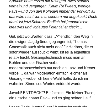
Sprüche beim Essen mit Kollegen. Alles sinnlos
verhalt und vergangen. Kaum ReTweets, wenige
Favs – und von den Kollegen immer der Vorworf, all
das wäre nicht von mir, sondern nur abgekuckt. Doch
damit ist jetzt Schluss! Endlich hat jemand mein
kreatives und vorlautes Potential entdeckt…
Gut, jetzt wo „Wetten dass…?“ endlich den Weg in
die ewigen Jagdgründe gegangen ist, Thomas
Gottschalk auch nicht mehr doof für Haribos, die er
sofort wieder ausspuckt, wirbt, ist es ja eigentlich
relativ leicht. Gesangstechnisch muss man an
Bohlen und der Fischer vorbei,
moderationstechnisch nur noch an Lanz und Kerner
vorbei… da war Moderation einfach leichter als
Gesang – wobei ich keine Wahl hatte, da ich im
wahrsten Sinne des Wortes entdeckt wurde!
Jawohl! ENTDECKT! Einfach so. Ein kleiner Tweet,
ein unscheinbarer Fav – und es ging seinen Lauf!