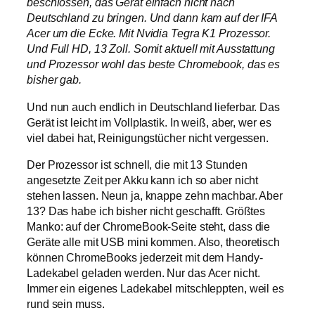
beschlossen, das Gerät einfach nicht nach
Deutschland zu bringen. Und dann kam auf der IFA
Acer um die Ecke. Mit Nvidia Tegra K1 Prozessor.
Und Full HD, 13 Zoll. Somit aktuell mit Ausstattung
und Prozessor wohl das beste Chromebook, das es
bisher gab.
Und nun auch endlich in Deutschland lieferbar. Das
Gerät ist leicht im Vollplastik. In weiß, aber, wer es
viel dabei hat, Reinigungstücher nicht vergessen.
Der Prozessor ist schnell, die mit 13 Stunden
angesetzte Zeit per Akku kann ich so aber nicht
stehen lassen. Neun ja, knappe zehn machbar. Aber
13? Das habe ich bisher nicht geschafft. Größtes
Manko: auf der ChromeBook-Seite steht, dass die
Geräte alle mit USB mini kommen. Also, theoretisch
können ChromeBooks jederzeit mit dem Handy-
Ladekabel geladen werden. Nur das Acer nicht.
Immer ein eigenes Ladekabel mitschleppten, weil es
rund sein muss.