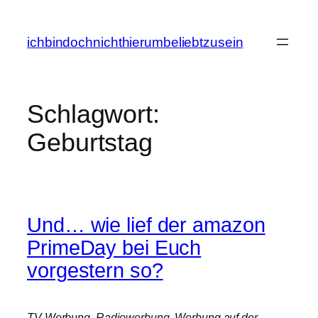
Zum
Inhalt
ichbindochnichthierumbeliebtzusein
springen
Schlagwort:
Geburtstag
Und… wie lief der amazon
PrimeDay bei Euch
vorgestern so?
TV-Werbung. Radiowerbung. Werbung auf der