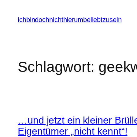
Zum
Inhalt
ichbindochnichthierumbeliebtzusein
springen
Schlagwort:
geekw
…und jetzt ein kleiner Brül
Eigentümer „nicht kennt“!