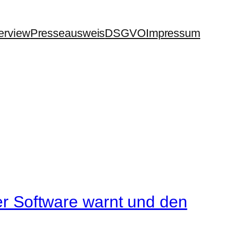
terview
Presseausweis
DSGVO
Impressum
rer Software warnt und den