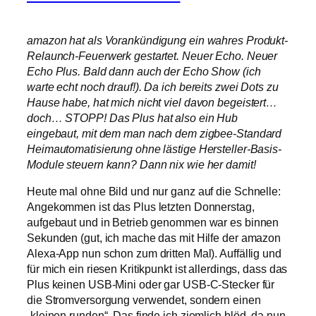
amazon hat als Vorankündigung ein wahres Produkt-
Relaunch-Feuerwerk gestartet. Neuer Echo. Neuer
Echo Plus. Bald dann auch der Echo Show (ich
warte echt noch drauf!). Da ich bereits zwei Dots zu
Hause habe, hat mich nicht viel davon begeistert…
doch… STOPP! Das Plus hat also ein Hub
eingebaut, mit dem man nach dem zigbee-Standard
Heimautomatisierung ohne lästige Hersteller-Basis-
Module steuern kann? Dann nix wie her damit!
Heute mal ohne Bild und nur ganz auf die Schnelle:
Angekommen ist das Plus letzten Donnerstag,
aufgebaut und in Betrieb genommen war es binnen
Sekunden (gut, ich mache das mit Hilfe der amazon
Alexa-App nun schon zum dritten Mal). Auffällig und
für mich ein riesen Kritikpunkt ist allerdings, dass das
Plus keinen USB-Mini oder gar USB-C-Stecker für
die Stromversorgung verwendet, sondern einen
„kleinen runden“. Das finde ich ziemlich blöd, da nun