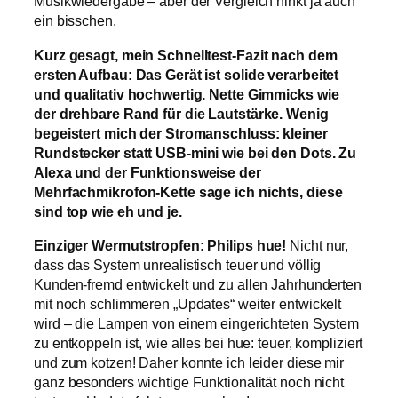
Musikwiedergabe – aber der Vergleich hinkt ja auch
ein bisschen.
Kurz gesagt, mein Schnelltest-Fazit nach dem
ersten Aufbau: Das Gerät ist solide verarbeitet
und qualitativ hochwertig. Nette Gimmicks wie
der drehbare Rand für die Lautstärke. Wenig
begeistert mich der Stromanschluss: kleiner
Rundstecker statt USB-mini wie bei den Dots. Zu
Alexa und der Funktionsweise der
Mehrfachmikrofon-Kette sage ich nichts, diese
sind top wie eh und je.
Einziger Wermutstropfen: Philips hue!
Nicht nur,
dass das System unrealistisch teuer und völlig
Kunden-fremd entwickelt und zu allen Jahrhunderten
mit noch schlimmeren „Updates“ weiter entwickelt
wird – die Lampen von einem eingerichteten System
zu entkoppeln ist, wie alles bei hue: teuer, kompliziert
und zum kotzen! Daher konnte ich leider diese mir
ganz besonders wichtige Funktionalität noch nicht