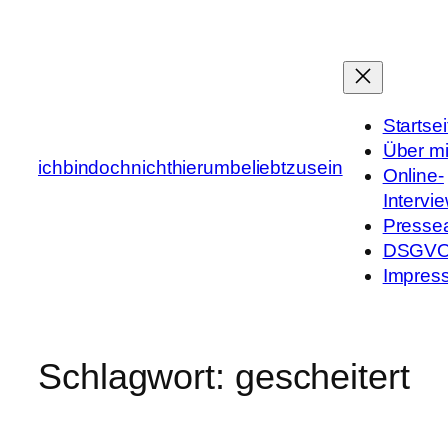
Zum
Inhalt
springen
Startsei
Über m
ichbindochnichthierumbeliebtzusein
Online-
Intervi
Presse
DSGV
Impres
Schlagwort:
gescheitert