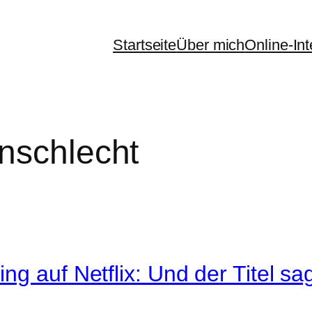
Startseite
Über mich
Online-In
enschlecht
 auf Netflix: Und der Titel sagt