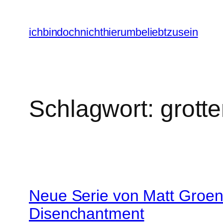
Zum
Inhalt
ichbindochnichthierumbeliebtzusein
springen
Schlagwort:
grott
Neue Serie von Matt Groening
Disenchantment