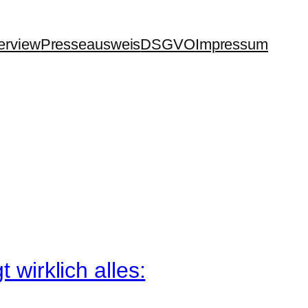
terview
Presseausweis
DSGVO
Impressum
 wirklich alles: