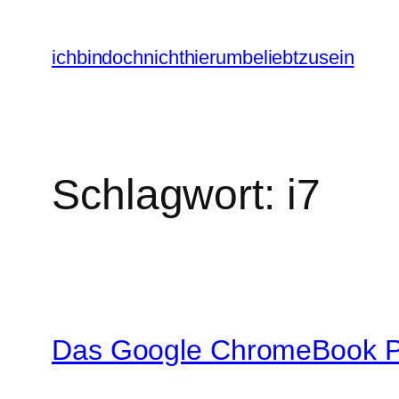
Zum
Inhalt
ichbindochnichthierumbeliebtzusein
springen
Schlagwort:
i7
Das Google ChromeBook PI