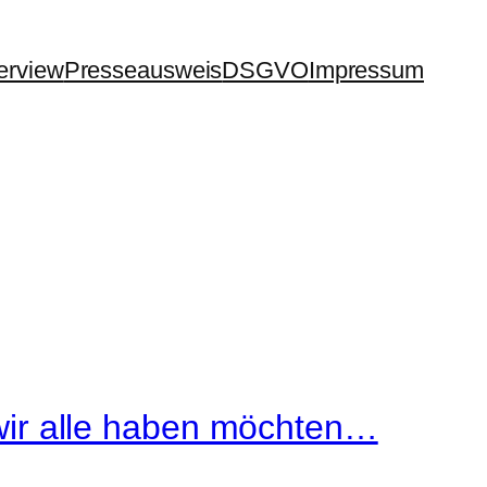
terview
Presseausweis
DSGVO
Impressum
ir alle haben möchten…