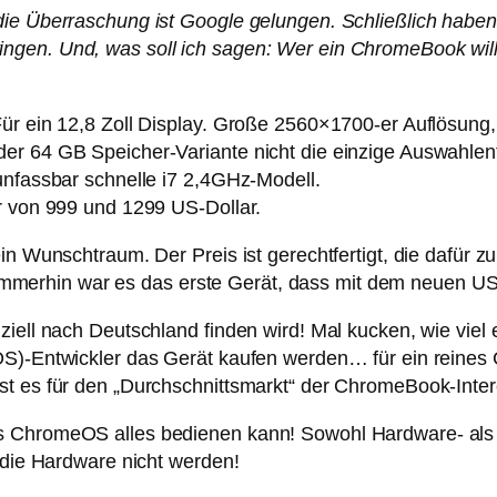
die Überraschung ist Google gelungen. Schließlich haben 
gen. Und, was soll ich sagen: Wer ein ChromeBook will, 
Für ein 12,8 Zoll Display. Große 2560×1700-er Auflösung
r 64 GB Speicher-Variante nicht die einzige Auswahlents
unfassbar schnelle i7 2,4GHz-Modell.
r von 999 und 1299 US-Dollar.
in Wunschtraum. Der Preis ist gerechtfertigt, die dafür z
erhin war es das erste Gerät, dass mit dem neuen USB
ziell nach Deutschland finden wird! Mal kucken, wie viel
OS)-Entwickler das Gerät kaufen werden… für ein reines
st es für den „Durchschnittsmarkt“ der ChromeBook-Inter
s ChromeOS alles bedienen kann! Sowohl Hardware- als 
n die Hardware nicht werden!