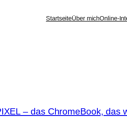
Startseite
Über mich
Online-In
XEL – das ChromeBook, das w