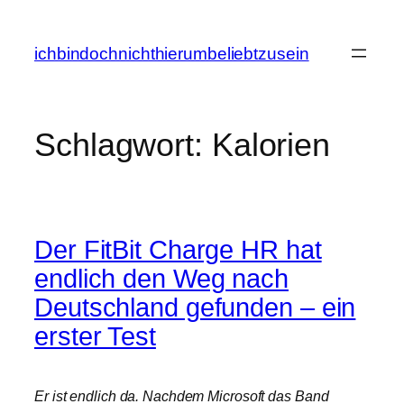
Zum
Inhalt
ichbindochnichthierumbeliebtzusein
springen
Schlagwort:
Kalorien
Der FitBit Charge HR hat
endlich den Weg nach
Deutschland gefunden – ein
erster Test
Er ist endlich da. Nachdem Microsoft das Band