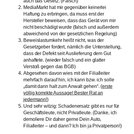
auch das Gesetz. (Falsch)
MediaMarkt hat mir gegenüber keinerlei
Haftung zu erbringen, da muss erst der
Hersteller beweisen, dass das Gerät von mir
nicht beschädigt wurde (falsch und außerdem
abweichend von der gesetzlichen Regelung)
Beweislastumkehr heißt nicht, was der
Gesetzgeber fordert, nämlich die Unterstellung,
dass der Defekt seit Auslieferung dem Gut
anhaftete. (wieder falsch und ein glatter
Verstoß gegen das BGB)
Abgesehen davon wies mit der Filialleiter
mehrfach darauf hin, ich kann bzw. ich solle
„damit dann halt zum Anwalt gehen“. (
erste
völlig korrekte Aussage! Bester Rat an
jedermann!
)
Und sehr witzig: Schadenersatz gibt es nur für
Geschäftsleute, nicht Privatleute. (Danke, ich
demoliere Dir daher gerne Dein Auto,
Filialleiter – und dann? Ich bin ja Privatperson!)