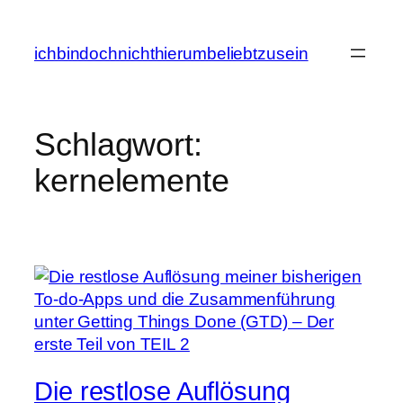
Zum
Inhalt
ichbindochnichthierumbeliebtzusein
springen
Schlagwort:
kernelemente
Die restlose Auflösung