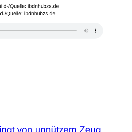
ld-/Quelle: ibdnhubzs.de
mringt von unnützem Zeug.