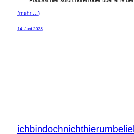
Podcast hier sofort hören oder über eine de
(mehr …)
14. Juni 2023
ichbindochnichthierumbelie