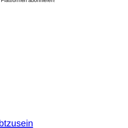
r Plattformen abonnieren!
btzusein