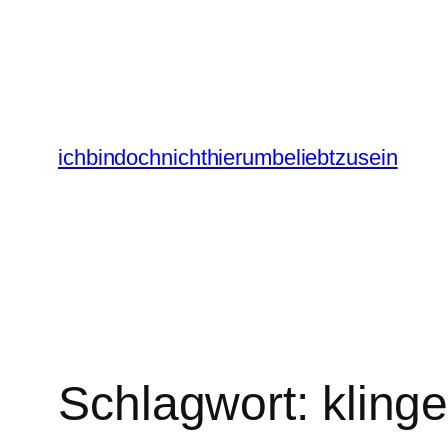
Zum
Inhalt
springen
ichbindochnichthierumbeliebtzusein
Schlagwort:
kling