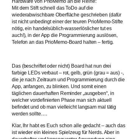
Hardware von PrioMemo an die Reihe:
Mit dem Stift schnell das ToDo auf die
wiederabwischbare Oberfläche geschrieben (dafür
ist nicht unbedingt einer der teuren PrioMemo-Stifte
nötig, ein handelsüblich-wasserlöslicher tut es
auch!), in der App die Programmierung auslösen,
Telefon an das PrioMemo-Board halten – fertig.
Das (beschriftet oder nicht) Board hat nun drei
farbige LEDs verbaut – rot, gelb, grün (grau = aus) -,
die je nach Zeitraum und Programmierung durch die
App, anfangen, zu blinken. Und somit einen
täglichen dauerhaften Reminder „ausgeben“, in
welcher vordefinierten Phase man sich aktuell
befindet und ob man vielleicht langsam mal tätig
werden sollte….
Klar, Ihr habt es Euch schon alle gedacht – auch das
ist wieder ein kleines Spielzeug für Nerds. Aber in
dauerhafter und konsequenter Anwendung eine