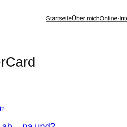
Startseite
Über mich
Online-In
rCard
o ab – na und?