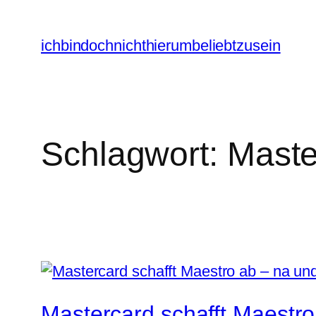
Zum
Inhalt
ichbindochnichthierumbeliebtzusein
springen
Schlagwort:
Maste
Mastercard schafft Maestr