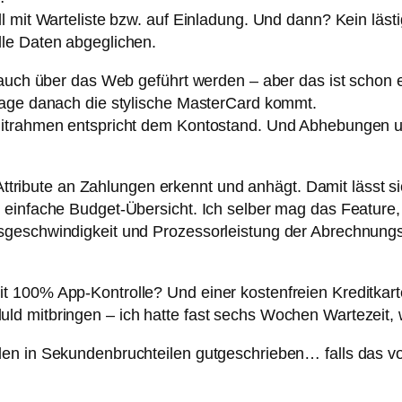
l mit Warteliste bzw. auf Einladung. Und dann? Kein läst
le Daten abgeglichen.
 auch über das Web geführt werden – aber das ist schon 
Tage danach die stylische MasterCard kommt.
ditrahmen entspricht dem Kontostand. Und Abhebungen u
 Attribute an Zahlungen erkennt und anhägt. Damit lässt s
 einfache Budget-Übersicht. Ich selber mag das Feature
geschwindigkeit und Prozessorleistung der Abrechnungsl
 100% App-Kontrolle? Und einer kostenfreien Kreditkart
ld mitbringen – ich hatte fast sechs Wochen Wartezeit,
den in Sekundenbruchteilen gutgeschrieben… falls das 