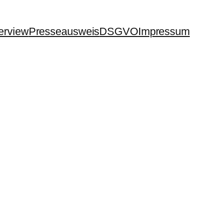
terview
Presseausweis
DSGVO
Impressum