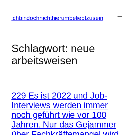
Zum
Inhalt
ichbindochnichthierumbeliebtzusein
springen
Schlagwort:
neue
arbeitsweisen
229 Es ist 2022 und Job-
Interviews werden immer
noch geführt wie vor 100
Jahren. Nur das Gejammer
über Fachkräftemangel wird