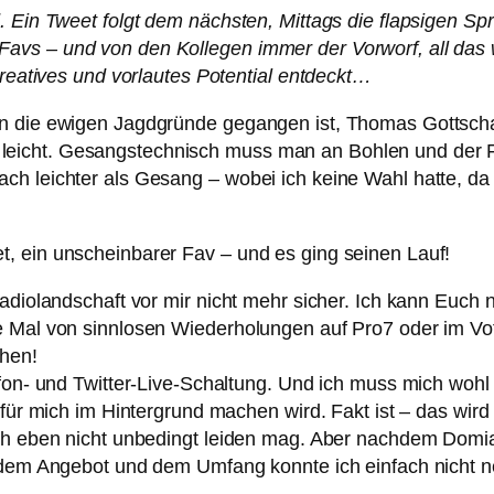
. Ein Tweet folgt dem nächsten, Mittags die flapsigen Sp
avs – und von den Kollegen immer der Vorworf, all das 
kreatives und vorlautes Potential entdeckt…
n die ewigen Jagdgründe gegangen ist, Thomas Gottschalk
ativ leicht. Gesangstechnisch muss man an Bohlen und der
ch leichter als Gesang – wobei ich keine Wahl hatte, da
, ein unscheinbarer Fav – und es ging seinen Lauf!
adiolandschaft vor mir nicht mehr sicher. Ich kann Euch 
e Mal von sinnlosen Wiederholungen auf Pro7 oder im Vot
hen!
efon- und Twitter-Live-Schaltung. Und ich muss mich woh
 für mich im Hintergrund machen wird. Fakt ist – das wird
ch eben nicht unbedingt leiden mag. Aber nachdem Domian 
i dem Angebot und dem Umfang konnte ich einfach nicht n