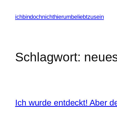
Zum
Inhalt
ichbindochnichthierumbeliebtzusein
springen
Schlagwort:
neues
Ich wurde entdeckt! Aber der