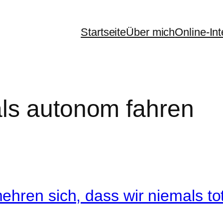
Startseite
Über mich
Online-In
ls autonom fahren
hren sich, dass wir niemals to