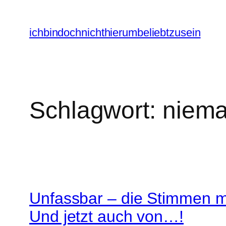
Zum
Inhalt
ichbindochnichthierumbeliebtzusein
springen
Schlagwort:
niema
Unfassbar – die Stimmen me
Und jetzt auch von…!