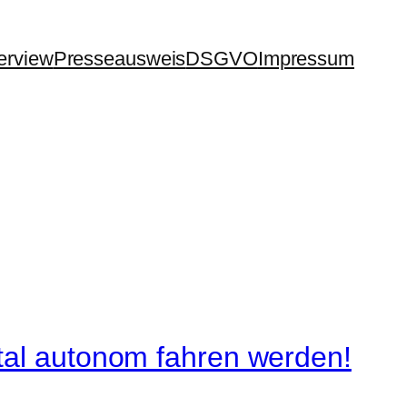
terview
Presseausweis
DSGVO
Impressum
tal autonom fahren werden!