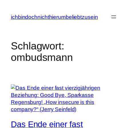
Zum
Inhalt
ichbindochnichthierumbeliebtzusein
springen
Schlagwort:
ombudsmann
Das Ende einer fast