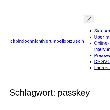
Zum
Inhalt
springen
Startsei
Über m
ichbindochnichthierumbeliebtzusein
Online-
Intervi
Presse
DSGV
Impres
Schlagwort:
passkey