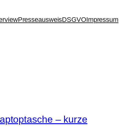
terview
Presseausweis
DSGVO
Impressum
aptoptasche – kurze