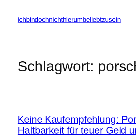
Zum
Inhalt
ichbindochnichthierumbeliebtzusein
springen
Schlagwort:
porsc
Keine Kaufempfehlung: Po
Haltbarkeit für teuer Geld