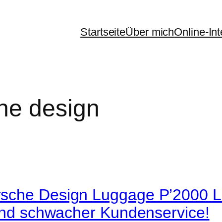
Startseite
Über mich
Online-In
he design
rsche Design Luggage P’2000 L
 und schwacher Kundenservice!