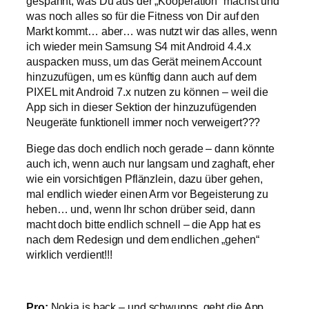
gespannt, was Du aus der „Kooperation“ machst und
was noch alles so für die Fitness von Dir auf den
Markt kommt… aber… was nutzt wir das alles, wenn
ich wieder mein Samsung S4 mit Android 4.4.x
auspacken muss, um das Gerät meinem Account
hinzuzufügen, um es künftig dann auch auf dem
PIXEL mit Android 7.x nutzen zu können – weil die
App sich in dieser Sektion der hinzuzufügenden
Neugeräte funktionell immer noch verweigert???
Biege das doch endlich noch gerade – dann könnte
auch ich, wenn auch nur langsam und zaghaft, eher
wie ein vorsichtigen Pflänzlein, dazu über gehen,
mal endlich wieder einen Arm vor Begeisterung zu
heben… und, wenn Ihr schon drüber seid, dann
macht doch bitte endlich schnell – die App hat es
nach dem Redesign und dem endlichen „gehen“
wirklich verdient!!!
Pro:
Nokia is back – und schwupps, geht die App,