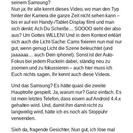
seinem Samsung?
Nun ja: Ihr alle kennt dieses Video, wo man den Typ
hinter der Kamera die ganze Zeit nicht sehen kann –
bis er auf ein Handy-/Tablet-Display filmt und man
sich denkt: Ach Du Scheiße… SOOOO sieht der also
aus? Um Gottes WILLEN! Und in dem Kontext erklärt
sich auch die Licht-Sache: Cams fixieren nun mal nur
gut, wenn genug Licht die Szene beleuchtet (und
jaaaaaa… auch Dein iphone!). Sonst ist der Auto-
Fokus bei jedem Ruckeln dabei, ständig neu zu
zoomen und zu fokussieren – auch hier muss ich
Euch nichts sagen, Ihr kennt auch diese Videos.
Und das Samsung? Es hätte quasi die zweite
Hauptrolle gespielt. Ja, warum nur? Ganz einfach. Es
ist mein letztes Telefon, dass eisern auf Android 4.4.x
gehalten wird. Und, damit ihm damit nicht zu
langweilig wird, hätte ich es noch als Stoppuhr
verwenden.
Sieh da, fragende Gesichter. Nun gut, ich löse mal