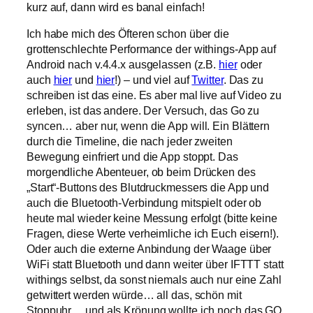
kurz auf, dann wird es banal einfach!
Ich habe mich des Öfteren schon über die
grottenschlechte Performance der withings-App auf
Android nach v.4.4.x ausgelassen (z.B.
hier
oder
auch
hier
und
hier
!) – und viel auf
Twitter
. Das zu
schreiben ist das eine. Es aber mal live auf Video zu
erleben, ist das andere. Der Versuch, das Go zu
syncen… aber nur, wenn die App will. Ein Blättern
durch die Timeline, die nach jeder zweiten
Bewegung einfriert und die App stoppt. Das
morgendliche Abenteuer, ob beim Drücken des
„Start“-Buttons des Blutdruckmessers die App und
auch die Bluetooth-Verbindung mitspielt oder ob
heute mal wieder keine Messung erfolgt (bitte keine
Fragen, diese Werte verheimliche ich Euch eisern!).
Oder auch die externe Anbindung der Waage über
WiFi statt Bluetooth und dann weiter über IFTTT statt
withings selbst, da sonst niemals auch nur eine Zahl
getwittert werden würde… all das, schön mit
Stoppuhr… und als Krönung wollte ich noch das GO