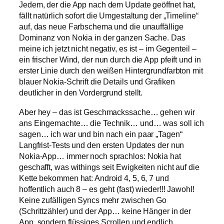
Jedem, der die App nach dem Update geöffnet hat,
fällt natürlich sofort die Umgestaltung der „Timeline“
auf, das neue Farbschema und die unauffällige
Dominanz von Nokia in der ganzen Sache. Das
meine ich jetzt nicht negativ, es ist – im Gegenteil –
ein frischer Wind, der nun durch die App pfeift und in
erster Linie durch den weißen Hintergrundfarbton mit
blauer Nokia-Schrift die Details und Grafiken
deutlicher in den Vordergrund stellt.
Aber hey – das ist Geschmackssache… gehen wir
ans Eingemachte… die Technik… und… was soll ich
sagen… ich war und bin nach ein paar „Tagen“
Langfrist-Tests und den ersten Updates der nun
Nokia-App… immer noch sprachlos: Nokia hat
geschafft, was withings seit Ewigkeiten nicht auf die
Kette bekommen hat: Android 4, 5, 6, 7 und
hoffentlich auch 8 – es geht (fast) wieder!!! Jawohl!
Keine zufälligen Syncs mehr zwischen Go
(Schrittzähler) und der App… keine Hänger in der
App, sondern flüssiges Scrollen und endlich