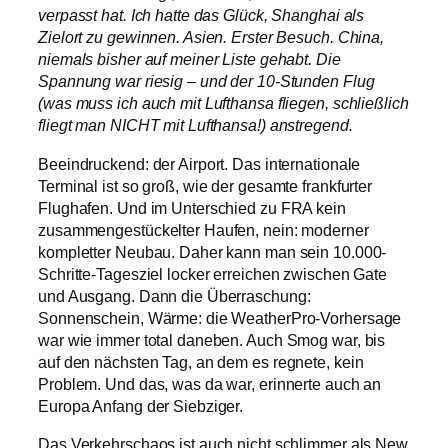
verpasst hat. Ich hatte das Glück, Shanghai als
Zielort zu gewinnen. Asien. Erster Besuch. China,
niemals bisher auf meiner Liste gehabt. Die
Spannung war riesig – und der 10-Stunden Flug
(was muss ich auch mit Lufthansa fliegen, schließlich
fliegt man NICHT mit Lufthansa!) anstregend.
Beeindruckend: der Airport. Das internationale
Terminal ist so groß, wie der gesamte frankfurter
Flughafen. Und im Unterschied zu FRA kein
zusammengestückelter Haufen, nein: moderner
kompletter Neubau. Daher kann man sein 10.000-
Schritte-Tagesziel locker erreichen zwischen Gate
und Ausgang. Dann die Überraschung:
Sonnenschein, Wärme: die WeatherPro-Vorhersage
war wie immer total daneben. Auch Smog war, bis
auf den nächsten Tag, an dem es regnete, kein
Problem. Und das, was da war, erinnerte auch an
Europa Anfang der Siebziger.
Das Verkehrschaos ist auch nicht schlimmer als New