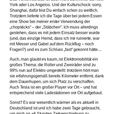
York oder Los Angelos. Und der Kulturschock: sorry,
Shanghai, dafür bist Du einfach schon zu weltlich.
Trotzdem lieferte ich die Tage über bei jedem Essen
eine Show bei meiner erster Verwendung der
„chopsticks“ – der „Stäbchen“. Ich muss allerdings
gestehen, dass es mit jedem Einsatz besser wurde
(und, das einzige Hemd, dass ich mir ruinierte, war
mit Messer und Gabel auf dem Rückflug – noch
Fragen?) und es zum Schluss „fast“ gekonnt hätte…
Auch, man glaubt es kaum, ist Elektromobilität ein
großes Thema: die Roller und Zweiräder sind zu
99% nun auf Elektro umgestellt: trotzdem hört man
sie erfahrungsgemäß bereits Kilometer entfernt, dank
dem Dauerhupen, um sich Platz zu verschaffen.
Auch Tesla ist ein großer Player vor Ort – und hat
entsprechend viele Ladestationen vor Ort aufgebaut.
Sonst? Es war wesentlich wärmer als es aktuell in
Deutschland ist und ich habe zwei Tage gebraucht,
um mich an +6 Stunden Zeitverschiebung zu