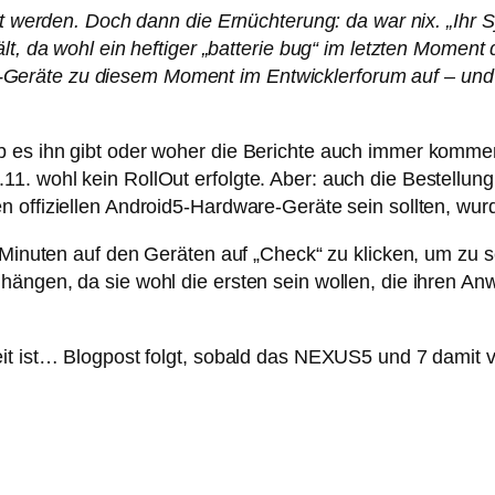
llt werden. Doch dann die Ernüchterung: da war nix. „Ihr
lt, da wohl ein heftiger „batterie bug“ im letzten Moment
eräte zu diesem Moment im Entwicklerforum auf – und s
 es ihn gibt oder woher die Berichte auch immer kommen
1. wohl kein RollOut erfolgte. Aber: auch die Bestellun
n offiziellen Android5-Hardware-Geräte sein sollten, wu
 Minuten auf den Geräten auf „Check“ zu klicken, um zu se
hängen, da sie wohl die ersten sein wollen, die ihren A
eit ist… Blogpost folgt, sobald das NEXUS5 und 7 damit 