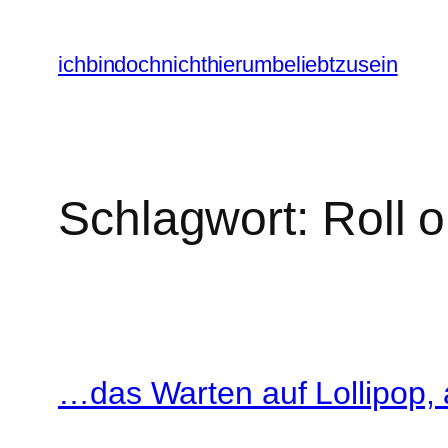
Zum
Inhalt
ichbindochnichthierumbeliebtzusein
springen
Schlagwort:
Roll o
…das Warten auf Lollipop,