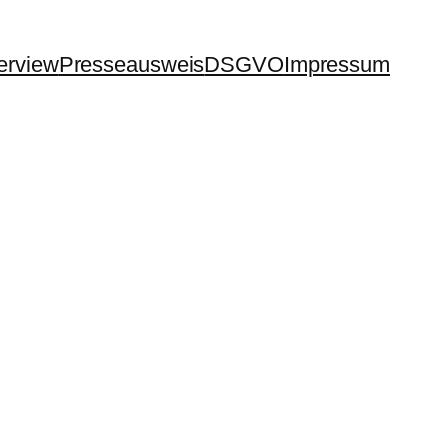
terview
Presseausweis
DSGVO
Impressum