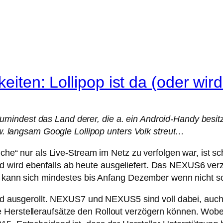
eiten: Lollipop ist da (oder wird
indest das Land derer, die a. ein Android-Handy besitz
bzw. langsam Google Lollipop unters Volk streut…
che“ nur als Live-Stream im Netz zu verfolgen war, ist sch
wird ebenfalls ab heute ausgeliefert. Das NEXUS6 verzö
ung kann sich mindestes bis Anfang Dezember wenn nicht 
ird ausgerollt. NEXUS7 und NEXUS5 sind voll dabei, auch 
 Herstelleraufsätze den Rollout verzögern können. Wobe