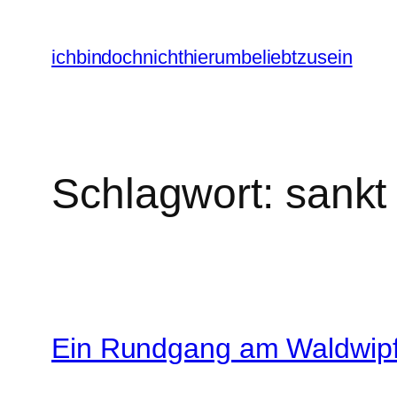
Zum
Inhalt
ichbindochnichthierumbeliebtzusein
springen
Schlagwort:
sankt
Ein Rundgang am Waldwipf