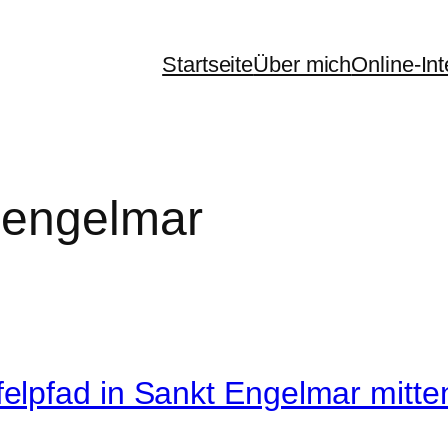
Startseite
Über mich
Online-In
 engelmar
elpfad in Sankt Engelmar mitt