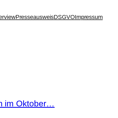
terview
Presseausweis
DSGVO
Impressum
en im Oktober…