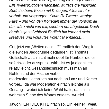
Ein Tweet folgt dem nächsten, Mittags die flapsigen
Sprüche beim Essen mit Kollegen. Alles sinnlos
verhalt und vergangen. Kaum ReTweets, wenige
Favs – und von den Kollegen immer der Vorworf, all
das wäre nicht von mir, sondern nur abgekuckt. Doch
damit ist jetzt Schluss! Endlich hat jemand mein
kreatives und vorlautes Potential entdeckt…
Gut, jetzt wo „Wetten dass…?“ endlich den Weg in
die ewigen Jagdgründe gegangen ist, Thomas
Gottschalk auch nicht mehr doof für Haribos, die er
sofort wieder ausspuckt, wirbt, ist es ja eigentlich
relativ leicht. Gesangstechnisch muss man an
Bohlen und der Fischer vorbei,
moderationstechnisch nur noch an Lanz und Kerner
vorbei… da war Moderation einfach leichter als
Gesang – wobei ich keine Wahl hatte, da ich im
wahrsten Sinne des Wortes entdeckt wurde!
Jawohl! ENTDECKT! Einfach so. Ein kleiner Tweet,