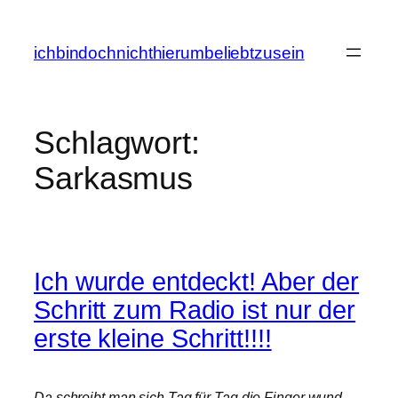
Zum
Inhalt
ichbindochnichthierumbeliebtzusein
springen
Schlagwort:
Sarkasmus
Ich wurde entdeckt! Aber der
Schritt zum Radio ist nur der
erste kleine Schritt!!!!
Da schreibt man sich Tag für Tag die Finger wund.