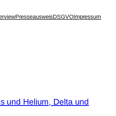
terview
Presseausweis
DSGVO
Impressum
s und Helium, Delta und