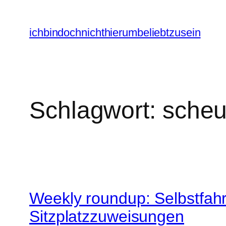
Zum
Inhalt
ichbindochnichthierumbeliebtzusein
springen
Schlagwort:
scheu
Weekly roundup: Selbstfah
Sitzplatzzuweisungen