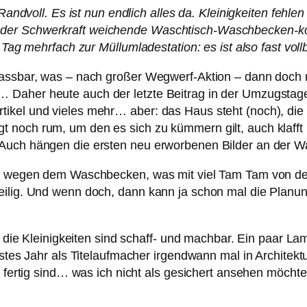
. Randvoll. Es ist nun endlich alles da. Kleinigkeiten feh
er Schwerkraft weichende Waschtisch-Waschbecken-kompl
 Tag mehrfach zur Müllumladestation: es ist also fast voll
assbar, was – nach großer Wegwerf-Aktion – dann doch noch
aher heute auch der letzte Beitrag in der Umzugstagebuc
kel und vieles mehr… aber: das Haus steht (noch), die M
 noch rum, um den es sich zu kümmern gilt, auch klafft
. Auch hängen die ersten neu erworbenen Bilder an der
ung wegen dem Waschbecken, was mit viel Tam Tam von de
eilig. Und wenn doch, dann kann ja schon mal die Planun
ber die Kleinigkeiten sind schaff- und machbar. Ein paar 
ächstes Jahr als Titelaufmacher irgendwann mal in Archi
en fertig sind… was ich nicht als gesichert ansehen möch