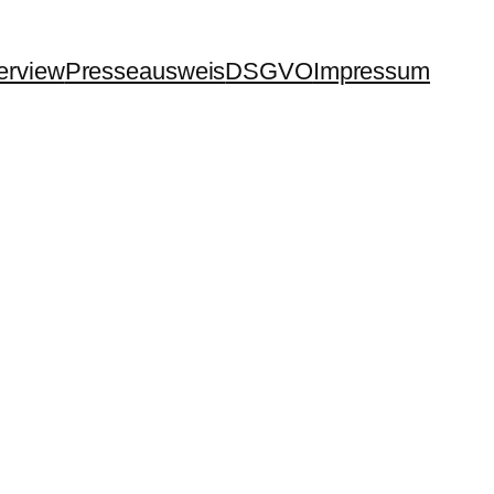
terview
Presseausweis
DSGVO
Impressum