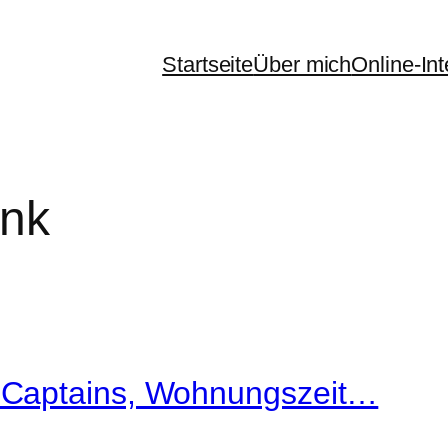
Startseite
Über mich
Online-In
nk
 Captains, Wohnungszeit…