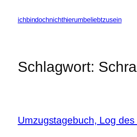
Zum
Inhalt
ichbindochnichthierumbeliebtzusein
springen
Schlagwort:
Schra
Umzugstagebuch, Log des