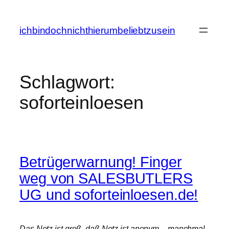
Zum
Inhalt
ichbindochnichthierumbeliebtzusein
springen
Schlagwort:
soforteinloesen
Betrügerwarnung! Finger
weg von SALESBUTLERS
UG und soforteinloesen.de!
Das Netz ist groß, daß Netz ist anonym – manchmal