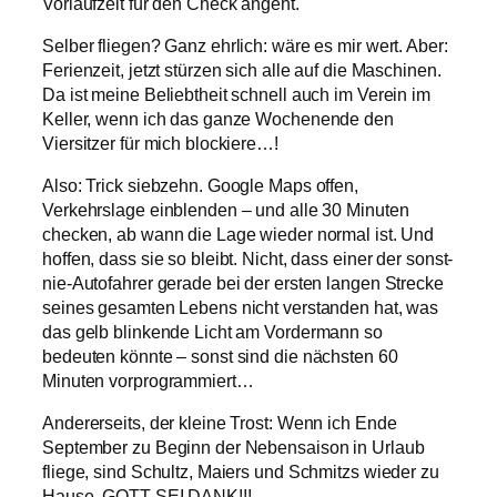
Vorlaufzeit für den Check angeht.
Selber fliegen? Ganz ehrlich: wäre es mir wert. Aber:
Ferienzeit, jetzt stürzen sich alle auf die Maschinen.
Da ist meine Beliebtheit schnell auch im Verein im
Keller, wenn ich das ganze Wochenende den
Viersitzer für mich blockiere…!
Also: Trick siebzehn. Google Maps offen,
Verkehrslage einblenden – und alle 30 Minuten
checken, ab wann die Lage wieder normal ist. Und
hoffen, dass sie so bleibt. Nicht, dass einer der sonst-
nie-Autofahrer gerade bei der ersten langen Strecke
seines gesamten Lebens nicht verstanden hat, was
das gelb blinkende Licht am Vordermann so
bedeuten könnte – sonst sind die nächsten 60
Minuten vorprogrammiert…
Andererseits, der kleine Trost: Wenn ich Ende
September zu Beginn der Nebensaison in Urlaub
fliege, sind Schultz, Maiers und Schmitzs wieder zu
Hause. GOTT SEI DANK!!!