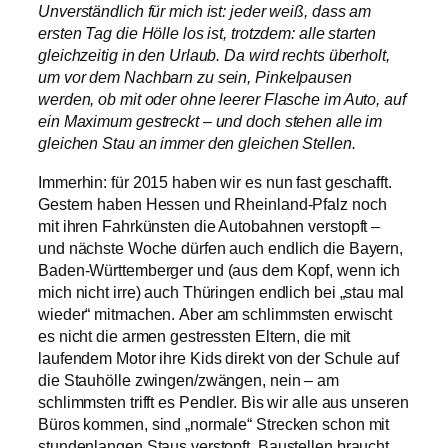
Unverständlich für mich ist: jeder weiß, dass am
ersten Tag die Hölle los ist, trotzdem: alle starten
gleichzeitig in den Urlaub. Da wird rechts überholt,
um vor dem Nachbarn zu sein, Pinkelpausen
werden, ob mit oder ohne leerer Flasche im Auto, auf
ein Maximum gestreckt – und doch stehen alle im
gleichen Stau an immer den gleichen Stellen.
Immerhin: für 2015 haben wir es nun fast geschafft.
Gestern haben Hessen und Rheinland-Pfalz noch
mit ihren Fahrkünsten die Autobahnen verstopft –
und nächste Woche dürfen auch endlich die Bayern,
Baden-Württemberger und (aus dem Kopf, wenn ich
mich nicht irre) auch Thüringen endlich bei „stau mal
wieder“ mitmachen. Aber am schlimmsten erwischt
es nicht die armen gestressten Eltern, die mit
laufendem Motor ihre Kids direkt von der Schule auf
die Stauhölle zwingen/zwängen, nein – am
schlimmsten trifft es Pendler. Bis wir alle aus unseren
Büros kommen, sind „normale“ Strecken schon mit
stundenlangen Staus verstopft. Baustellen braucht