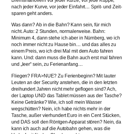
Bremsmanövern vor jeder Kurze, vor jede Kuppe,
nach jeder Kurve, vor jeder Einfahrt… Sprit- und Zeit-
sparen geht anders.
Was dann? Ab in die Bahn? Kann sein, für mich
nicht. Auto: 2 Stunden, normalerweise. Bahn:
Minimum 4, dann stehe ich aber in Nürnberg, wo ich
noch immer nicht zu Hause bin… und das alles zu
einem Preis, wo ich drei Mal mit dem Auto fahren
kann. Und: dann muss die Bahn auch erst mal fahren
und „leer“ sein, zu Ferienanfang…
Fliegen? FRA>NUE? Zu Ferienbeginn? Mit lauter
Leuten an der Security anstehen, die in den letzten
dreihundert Jahren nicht mehr geflogen sind? Ach,
der Laptop UND das Tablet müssen aus der Tasche?
Keine Getränke? Wie, ich soll mein Wasser
wegschütten? Nein, ich habe nichts mehr in der
Tasche, außer vierhundert Euro in ein Cent Stücken,
und DAS soll den Röntgen-Apparat stören? Nein, da
kann ich auch auf die Autobahn gehen, was die