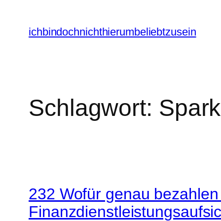
Zum
Inhalt
ichbindochnichthierumbeliebtzusein
springen
Schlagwort:
Spar
232 Wofür genau bezahlen w
Finanzdienstleistungsaufsi