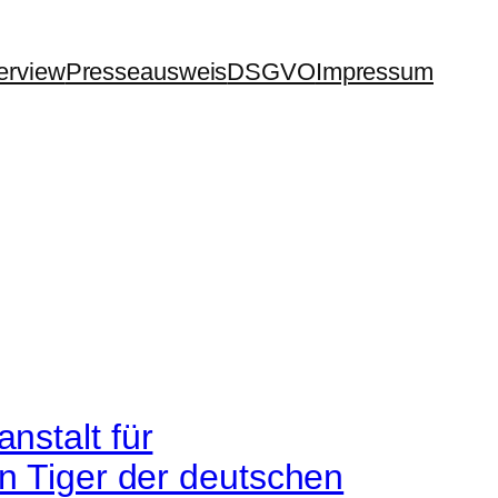
terview
Presseausweis
DSGVO
Impressum
nstalt für
en Tiger der deutschen