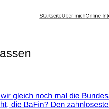
Startseite
Über mich
Online-In
kassen
ir gleich noch mal die Bundesa
cht, die BaFin? Den zahnlosest