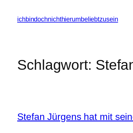
Zum
Inhalt
ichbindochnichthierumbeliebtzusein
springen
Schlagwort:
Stefa
Stefan Jürgens hat mit sei