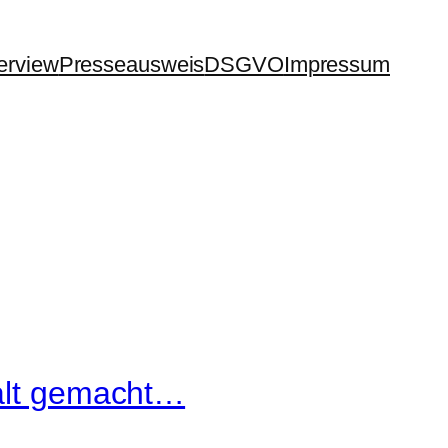
terview
Presseausweis
DSGVO
Impressum
halt gemacht…