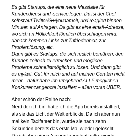
Es gibt Startups, die eine neue Messlatte für
Kundendienst und -service legen. Da ist der Chef
selbst auf Twitter/G+/younameit, und reagiert binnen
Minuten auf Anfragen. Da gibt es eine email-Adresse,
wo sich an Höflichkeit förmlich überschlagen wird,
danach kommen Links zur Zufriedenheit, zur
Problemlösung, etc.
Dann gibt es Startups, die sich redlich bemühen, den
Kunden zeitnah zu erreichen und mögliche
Probleme schnellstmöglich zu lösen. Und dann gibt
es mytaxi. Gut, für mich und auf meinen Geräten nicht
mehr – dafür habe ich umgehend ALLE möglichen
Konkurrenzangebote installiert – allen voran UBER.
Aber schön der Reihe nach:
Nerd der ich bin, hatte ich die App bereits installiert,
als sie das Licht der Welt erblickte. Da ich aber nun
mal kein Taxifahrer bin, wurde sie nach zehn
Sekunden bereits das erste Mal wieder gelöscht.
Da ich aber einen Account angelegt hatte, wurde