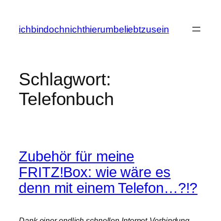
Zum
Inhalt
ichbindochnichthierumbeliebtzusein
springen
Schlagwort:
Telefonbuch
Zubehör für meine
FRITZ!Box: wie wäre es
denn mit einem Telefon…?!?
Dank einer endlich schnellen Internet-Verbindung