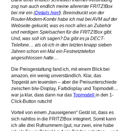
zog nun auch endlich meine allererste FRITZ!Box
bei mir ein (
Details hier!
). Beeindruckt von der
Router-Modem-Kombi habe ich mal bei AVM auf der
Webseite gekuckt, was es noch alles an Zubehör
und nerdigen Spielsachen für die FRITZ!Box gibt.
Und, was soll ich sagen? Da gibt es ja DECT-
Telefone… als ob ich in den letzten knapp sieben
Jahren schon ein Mal ein Festnetztelefon
angeschlossen hatte…
Die Preisgestaltung fand ich, mit einem Blick bei
amazon, ein wenig unverständlich. Klar, das
Topgerät am teuersten – aber die Preisunterschiede
zwischen b/w-Display, Farbdisplay und Topmodell…
war ja klar, dass dann nur das
Topmodell
in den 1-
Click-Button rutscht!
Vorteil von einem „hauseigenen“ Gerät ist, dass es
sich nahtlos in die FRITZ!Box integriert. Somit kann
ich alle drei Rufnummern (gut, nur zwei, eine habe