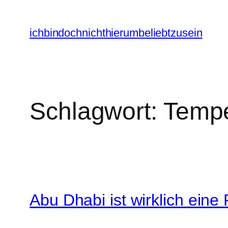
Zum
Inhalt
ichbindochnichthierumbeliebtzusein
springen
Schlagwort:
Tempe
Abu Dhabi ist wirklich ein